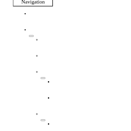
Navigation
MYA
Leistungen
Brand
Design
Digital
Übersicht
Webdesign
Immobilien
Unternehmen