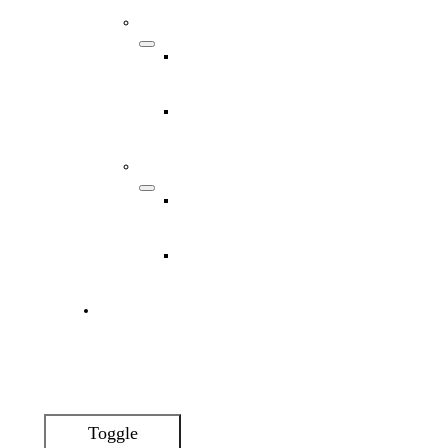
Digital
Übersicht
Webdesign
Immobilien
Unternehmen
Projekt
Kontakt
Toggle